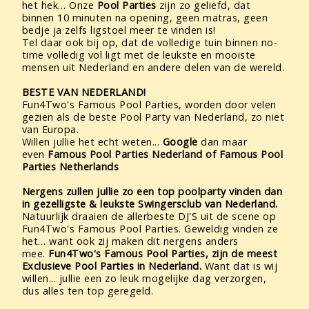
het hek… Onze
Pool Parties
zijn zo geliefd, dat
binnen 10 minuten na opening, geen matras, geen
bedje ja zelfs ligstoel meer te vinden is!
Tel daar ook bij op, dat de volledige tuin binnen no-
time volledig vol ligt met de leukste en mooiste
mensen uit Nederland en andere delen van de wereld.
BESTE VAN NEDERLAND!
Fun4Two's Famous Pool Parties, worden door velen
gezien als de beste Pool Party van Nederland, zo niet
van Europa.
Willen jullie het echt weten...
Google
dan maar
even
Famous Pool Parties Nederland of Famous Pool
Parties Netherlands
Nergens zullen jullie zo een top poolparty vinden dan
in gezelligste & leukste Swingersclub van Nederland.
Natuurlijk draaien de allerbeste DJ'S uit de scene op
Fun4Two's Famous Pool Parties. Geweldig vinden ze
het… want ook zij maken dit nergens anders
mee.
Fun4Two's Famous Pool Parties, zijn de meest
Exclusieve Pool Parties in Nederland.
Want dat is wij
willen... jullie een zo leuk mogelijke dag verzorgen,
dus alles ten top geregeld.