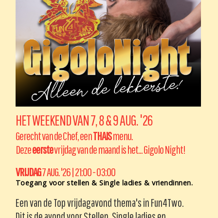
HET WEEKEND VAN 7, 8 & 9 AUG. '26
Gerecht van de Chef, een
THAIS
menu.
Deze
eerste
vrijdag van de maand is het... Gigolo Night!
VRIJDAG
7 AUG. '26 | 21:00 - 03:00
Toegang voor stellen & Single ladies & vriendinnen.
Een van de Top vrijdagavond thema's in Fun4Two.
Dit is de avond voor Stellen, Single ladies en