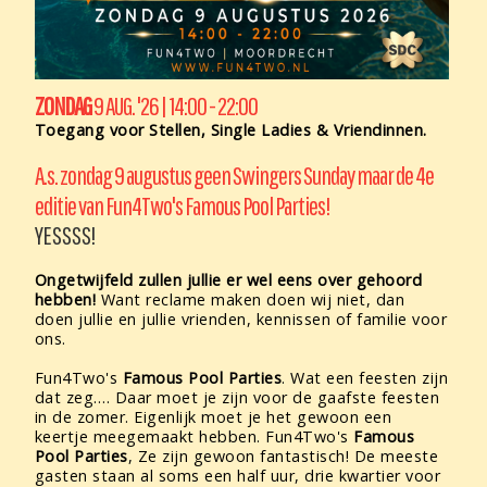
ZONDAG
9 AUG. '26
| 14:00 - 22:00
Toegang voor Stellen, Single Ladies & Vriendinnen.
A.s. zondag 9 augustus geen Swingers Sunday maar de 4e
editie van Fun4Two's Famous Pool Parties!
YESSSS!
Ongetwijfeld zullen jullie er wel eens over gehoord
hebben!
Want reclame maken doen wij niet, dan
doen jullie en jullie vrienden, kennissen of familie voor
ons.
Fun4Two's
Famous Pool Parties
. Wat een feesten zijn
dat zeg…. Daar moet je zijn voor de gaafste feesten
in de zomer. Eigenlijk moet je het gewoon een
keertje meegemaakt hebben. Fun4Two's
Famous
Pool Parties
, Ze zijn gewoon fantastisch! De meeste
gasten staan al soms een half uur, drie kwartier voor