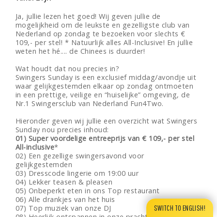
Ja, jullie lezen het goed! Wij geven jullie de
mogelijkheid om de leukste en gezelligste club van
Nederland op zondag te bezoeken voor slechts €
109,- per stel! * Natuurlijk alles All-Inclusive! En jullie
weten het hé.... de Chinees is duurder!
Wat houdt dat nou precies in?
Swingers Sunday is een exclusief middag/avondje uit
waar gelijkgestemden elkaar op zondag ontmoeten
in een prettige, veilige en “huiselijke” omgeving, de
Nr.1 Swingersclub van Nederland Fun4Two.
Hieronder geven wij jullie een overzicht wat Swingers
Sunday nou precies inhoud:
01) Super voordelige entreeprijs van € 109,- per stel
All-inclusive
*
02) Een gezellige swingersavond voor
gelijkgestemden
03) Dresscode lingerie om 19:00 uur
04) Lekker teasen & pleasen
05) Onbeperkt eten in ons Top restaurant
06) Alle drankjes van het huis
SWITCH TO ENGLISH!
07) Top muziek van onze DJ
08) Heerlijk ontspannen in onze prachtige wellness of